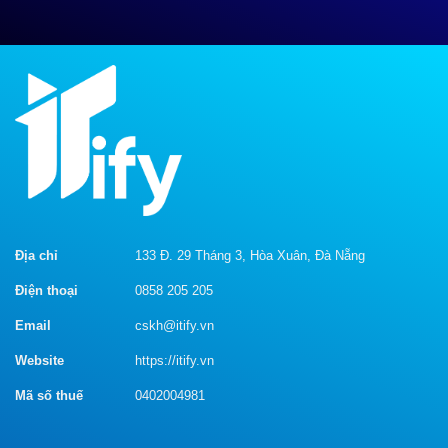
Địa chỉ
133 Đ. 29 Tháng 3, Hòa Xuân, Đà Nẵng
Điện thoại
0858 205 205
Email
cskh@itify.vn
Website
https://itify.vn
Mã số thuế
0402004981