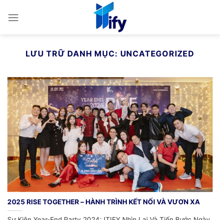
Bỏ
qua
nội
dung
LƯU TRỮ DANH MỤC:
UNCATEGORIZED
2025 RISE TOGETHER – HÀNH TRÌNH KẾT NỐI VÀ VƯƠN XA
Sự Kiện Year-End Party 2024: ITIFY Nhìn Lại Và Tiến Bước Ngày