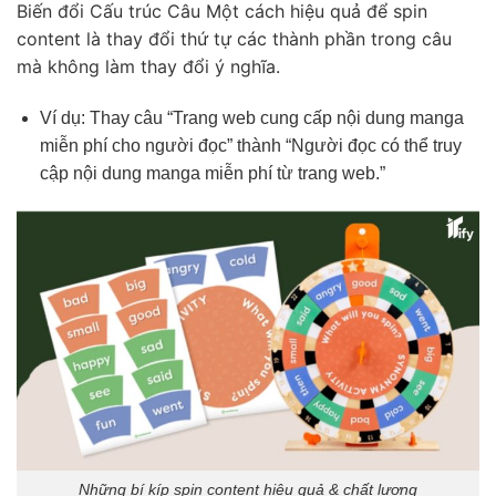
Biến đổi Cấu trúc Câu Một cách hiệu quả để spin
content là thay đổi thứ tự các thành phần trong câu
mà không làm thay đổi ý nghĩa.
Ví dụ: Thay câu “Trang web cung cấp nội dung manga
miễn phí cho người đọc” thành “Người đọc có thể truy
cập nội dung manga miễn phí từ trang web.”
Những bí kíp spin content hiệu quả & chất lượng