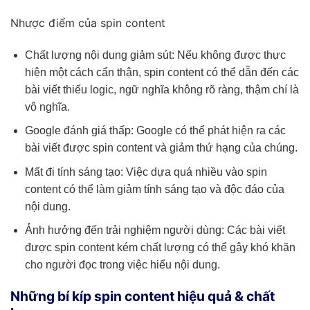
Nhược điểm của spin content
Chất lượng nội dung giảm sút: Nếu không được thực
hiện một cách cẩn thận, spin content có thể dẫn đến các
bài viết thiếu logic, ngữ nghĩa không rõ ràng, thậm chí là
vô nghĩa.
Google đánh giá thấp: Google có thể phát hiện ra các
bài viết được spin content và giảm thứ hạng của chúng.
Mất đi tính sáng tạo: Việc dựa quá nhiều vào spin
content có thể làm giảm tính sáng tạo và độc đáo của
nội dung.
Ảnh hưởng đến trải nghiệm người dùng: Các bài viết
được spin content kém chất lượng có thể gây khó khăn
cho người đọc trong việc hiểu nội dung.
Những bí kíp spin content hiệu quả & chất