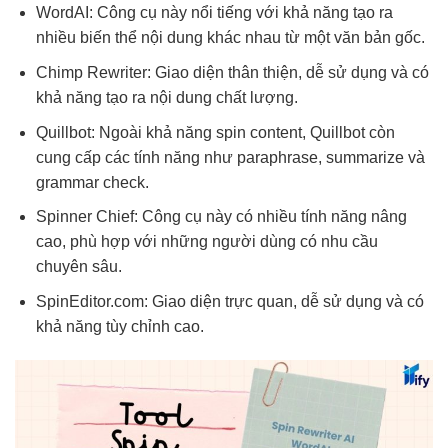
WordAI: Công cụ này nổi tiếng với khả năng tạo ra
nhiều biến thể nội dung khác nhau từ một văn bản gốc.
Chimp Rewriter: Giao diện thân thiện, dễ sử dụng và có
khả năng tạo ra nội dung chất lượng.
Quillbot: Ngoài khả năng spin content, Quillbot còn
cung cấp các tính năng như paraphrase, summarize và
grammar check.
Spinner Chief: Công cụ này có nhiều tính năng nâng
cao, phù hợp với những người dùng có nhu cầu
chuyên sâu.
SpinEditor.com: Giao diện trực quan, dễ sử dụng và có
khả năng tùy chỉnh cao.