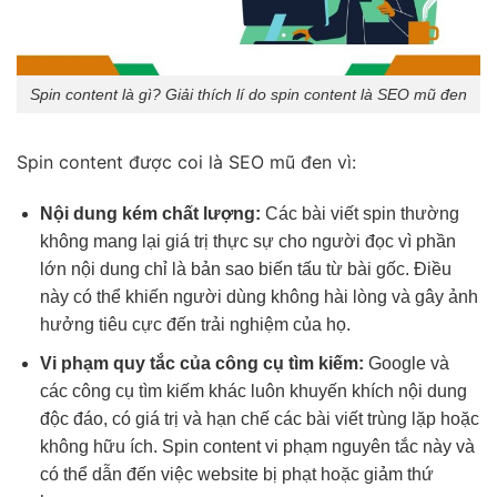
Spin content là gì? Giải thích lí do spin content là SEO mũ đen
Spin content được coi là SEO mũ đen vì:
Nội dung kém chất lượng:
Các bài viết spin thường
không mang lại giá trị thực sự cho người đọc vì phần
lớn nội dung chỉ là bản sao biến tấu từ bài gốc. Điều
này có thể khiến người dùng không hài lòng và gây ảnh
hưởng tiêu cực đến trải nghiệm của họ.
Vi phạm quy tắc của công cụ tìm kiếm:
Google và
các công cụ tìm kiếm khác luôn khuyến khích nội dung
độc đáo, có giá trị và hạn chế các bài viết trùng lặp hoặc
không hữu ích. Spin content vi phạm nguyên tắc này và
có thể dẫn đến việc website bị phạt hoặc giảm thứ