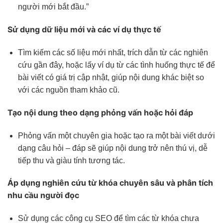
người mới bắt đầu.”
Sử dụng dữ liệu mới và các ví dụ thực tế
Tìm kiếm các số liệu mới nhất, trích dẫn từ các nghiên
cứu gần đây, hoặc lấy ví dụ từ các tình huống thực tế để
bài viết có giá trị cập nhật, giúp nội dung khác biệt so
với các nguồn tham khảo cũ.
Tạo nội dung theo dạng phỏng vấn hoặc hỏi đáp
Phỏng vấn một chuyên gia hoặc tạo ra một bài viết dưới
dạng câu hỏi – đáp sẽ giúp nội dung trở nên thú vị, dễ
tiếp thu và giàu tính tương tác.
Áp dụng nghiên cứu từ khóa chuyên sâu và phân tích
nhu cầu người đọc
Sử dụng các công cụ SEO để tìm các từ khóa chưa