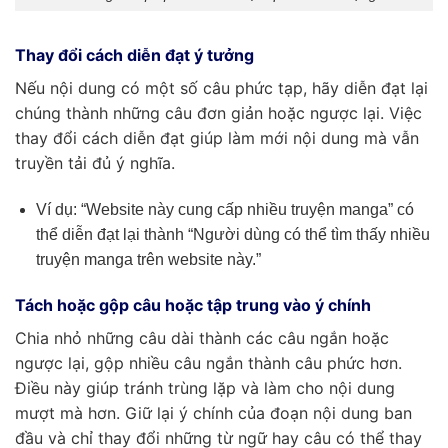
Thay đổi cách diễn đạt ý tưởng
Nếu nội dung có một số câu phức tạp, hãy diễn đạt lại
chúng thành những câu đơn giản hoặc ngược lại. Việc
thay đổi cách diễn đạt giúp làm mới nội dung mà vẫn
truyền tải đủ ý nghĩa.
Ví dụ: “Website này cung cấp nhiều truyện manga” có
thể diễn đạt lại thành “Người dùng có thể tìm thấy nhiều
truyện manga trên website này.”
Tách hoặc gộp câu hoặc tập trung vào ý chính
Chia nhỏ những câu dài thành các câu ngắn hoặc
ngược lại, gộp nhiều câu ngắn thành câu phức hơn.
Điều này giúp tránh trùng lặp và làm cho nội dung
mượt mà hơn. Giữ lại ý chính của đoạn nội dung ban
đầu và chỉ thay đổi những từ ngữ hay câu có thể thay