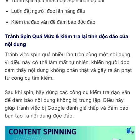
Tránh spin quá mức hoặc spin toàn bộ bài
Luôn đặt người đọc lên hàng đầu
Kiểm tra đạo văn để đảm bảo độc đáo
Tránh Spin Quá Mức & kiểm tra lại tính độc đáo của
nội dung
Tránh việc spin quá nhiều lần trên cùng một nội dung,
vì điều này có thể làm mất tự nhiên, khiến người đọc
cảm thấy nội dung không chân thật và gây ra án phạt
từ công cụ tìm kiếm.
Sau khi spin, hãy dùng các công cụ kiểm tra đạo văn
để đảm bảo nội dung không bị trùng lặp. Điều này
giúp tránh việc bị Google đánh giá thấp và đảm bảo
bạn tạo ra nội dung độc đáo.