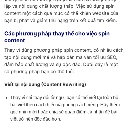
lặp và nội dung chất lượng thấp. Việc sử dụng spin
content một cách quá mức có thể khiến website của
bạn bị phạt và giảm thứ hạng trên kết quả tìm kiếm.
Các phương pháp thay thế cho việc spin
content
Thay vì dùng phương pháp spin content, có nhiều cách
tạo nội dung mới mẻ và hấp dẫn mà vẫn tối ưu SEO,
đảm bảo chất lượng và sự độc đáo. Dưới đây là một
số phương pháp bạn có thể thử:
Viết lại nội dung (Content Rewriting)
Thay vì chỉ thay đổi từ ngữ, bạn có thể viết lại toàn bộ
bài viết theo cách hiểu và phong cách riêng. Hãy thêm
góc nhìn mới hoặc chia sẻ quan điểm cá nhân để bài
viết trở nên độc đáo hơn.