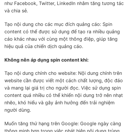
như Facebook, Twitter, LinkedIn nhằm tăng tương tác
và chia sẻ.
Tạo nội dung cho các mục đích quảng cáo: Spin
content có thể được sử dụng để tạo ra nhiều quảng
cáo khác nhau với cùng một thông điệp, giúp tăng
hiệu quả của chiến dịch quảng cáo.
Không nên áp dụng spin content khi:
Tạo nội dung chính cho website: Nội dung chính trên
website cần được viết một cách chất lượng, độc đáo
và mang lại giá trị cho người đọc. Việc sử dụng spin
content quá nhiều có thể khiến nội dung trở nên nhạt
nhẽo, khó hiểu và gây ảnh hưởng đến trải nghiệm
người dùng.
Muốn tăng thứ hạng trên Google: Google ngày càng
thông minh hơn trong việc phát hiện nội dung trùng