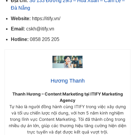
Địa chỉ:
Số 133 Đường 29/3 – Hòa Xuân – Cẩm Lệ –
Đà Nẵng
Website:
https://itify.vn/
Email:
cskh@itify.vn
Hotline:
0858 205 205
Hương Thanh
Thanh Hương – Content Marketing tại ITIFY Marketing
Agency
Tự hào là người đồng hành cùng ITIFY trong việc xây dựng
và tối ưu chiến lược nội dung, với hơn 5 năm kinh nghiệm
trong lĩnh vực Content Marketing. Tôi đã thành công trong
nhiều dự án lớn, giúp các thương hiệu tăng cường hiện diện
trực tuyến và đạt được kết quả vượt trội.