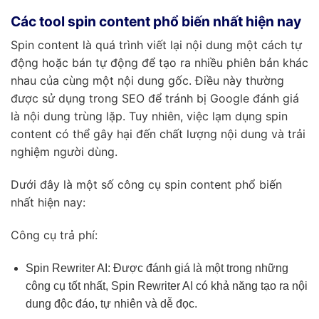
Các tool spin content phổ biến nhất hiện nay
Spin content là quá trình viết lại nội dung một cách tự
động hoặc bán tự động để tạo ra nhiều phiên bản khác
nhau của cùng một nội dung gốc. Điều này thường
được sử dụng trong SEO để tránh bị Google đánh giá
là nội dung trùng lặp. Tuy nhiên, việc lạm dụng spin
content có thể gây hại đến chất lượng nội dung và trải
nghiệm người dùng.
Dưới đây là một số công cụ spin content phổ biến
nhất hiện nay:
Công cụ trả phí:
Spin Rewriter AI: Được đánh giá là một trong những
công cụ tốt nhất, Spin Rewriter AI có khả năng tạo ra nội
dung độc đáo, tự nhiên và dễ đọc.