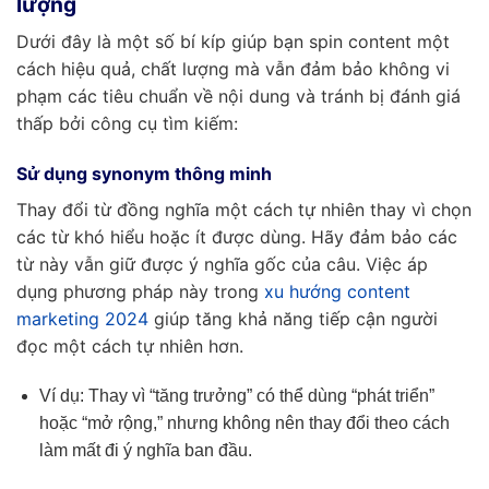
lượng
Dưới đây là một số bí kíp giúp bạn spin content một
cách hiệu quả, chất lượng mà vẫn đảm bảo không vi
phạm các tiêu chuẩn về nội dung và tránh bị đánh giá
thấp bởi công cụ tìm kiếm:
Sử dụng synonym thông minh
Thay đổi từ đồng nghĩa một cách tự nhiên thay vì chọn
các từ khó hiểu hoặc ít được dùng. Hãy đảm bảo các
từ này vẫn giữ được ý nghĩa gốc của câu. Việc áp
dụng phương pháp này trong
xu hướng content
marketing 2024
giúp tăng khả năng tiếp cận người
đọc một cách tự nhiên hơn.
Ví dụ: Thay vì “tăng trưởng” có thể dùng “phát triển”
hoặc “mở rộng,” nhưng không nên thay đổi theo cách
làm mất đi ý nghĩa ban đầu.