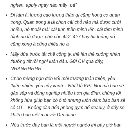
nghen, apply ngay nào mấy “pà”
Đi làm á, lương cao lương thấp gì cũng hỏng có quan
trọng. Quan trọng á là chọn cái chỗ nào mà được cười
nhiều, nó thoải mái cái tinh thần mình lên, cái tâm mình
bình an là được, chứ còn 4tr2, 4tr7 hay 5tr tháng nó
cũng xong à cũng thiếu nợ à
Mấy đứa trước tết chê công ty, thề lên thề xuống nhận
thưởng tết rồi nghỉ luôn đâu. Gửi CV qua đây,
NHANHHHHH
Chào mừng bạn đến với môi trường thân thiện, yêu
thiên nhiên, yêu cây xanh – Nhất là KPI. Nơi mà bạn sẽ
gặp sếp và đồng nghiệp nhiều hơn gia đình, chúng tôi
không hứa giúp bạn có ô tô nhưng luôn đảm bảo bạn sẽ
có OT – Không cần đến phòng gym để deadly, ở đây sẽ
khiến bạn mệt moi với Deadline.
Nếu trước đây bạn là một người nghèo thì bây giờ bạn