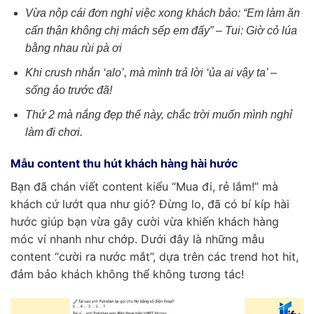
Vừa nộp cái đơn nghỉ việc xong khách bảo: “Em làm ăn
cẩn thận không chị mách sếp em đấy” – Tui: Giờ cỏ lúa
bằng nhau rùi pà ơi
Khi crush nhắn ‘alo’, mà mình trả lời ‘ủa ai vậy ta’ –
sống ảo trước đã!
Thứ 2 mà nắng đẹp thế này, chắc trời muốn mình nghỉ
làm đi chơi.
Mẫu content thu hút khách hàng hài hước
Bạn đã chán viết content kiểu “Mua đi, rẻ lắm!” mà
khách cứ lướt qua như gió? Đừng lo, đã có bí kíp hài
hước giúp bạn vừa gây cười vừa khiến khách hàng
móc ví nhanh như chớp. Dưới đây là những mẫu
content “cười ra nước mắt”, dựa trên các trend hot hit,
đảm bảo khách không thể không tương tác!