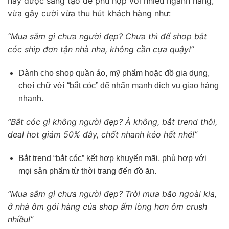
này được sáng tạo để phù hợp với nhiều ngành hàng,
vừa gây cười vừa thu hút khách hàng như:
“Mua sắm gì chưa người đẹp? Chưa thì để shop bắt
cóc ship đơn tận nhà nha, không cần cựa quậy!”
Dành cho shop quần áo, mỹ phẩm hoặc đồ gia dụng,
chơi chữ với “bắt cóc” để nhấn mạnh dịch vụ giao hàng
nhanh.
“Bắt cóc gì không người đẹp? À không, bắt trend thôi,
deal hot giảm 50% đây, chốt nhanh kẻo hết nhé!”
Bắt trend “bắt cóc” kết hợp khuyến mãi, phù hợp với
mọi sản phẩm từ thời trang đến đồ ăn.
“Mua sắm gì chưa người đẹp? Trời mưa bão ngoài kia,
ở nhà ôm gói hàng của shop ấm lòng hơn ôm crush
nhiều!”