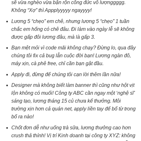
sẽ vừa nghèo vừa bận rộn công đức vô lượnggggg.
Không “Xợ” thì Appplyyyyy ngayyyy!
Lương 5 “chẹo” em chê, nhưng lương 5 “chẹo” 1 tuần
chắc em hổng có chê đâu. Đi làm vào ngày lễ sẽ không
được gấp đôi lương đâu, mà là gấp 3.
Bạn mệt mỏi vì code mãi không chạy? Đừng lo, qua đây
chúng tôi fix cả bug lẫn cuộc đời bạn! Lương ngàn đô,
máy xịn, cà phê free, chỉ cần bạn gật đầu.
Apply đi, đừng để chúng tôi cạn lời thêm lần nữa!
Designer mà không biết làm banner thì cũng như hột vịt
lộn không có muối! Công ty ABC cần ngay một ‘nghệ sĩ’
sáng tạo, lương tháng 15 củ chưa kể thưởng. Môi
trường xịn hơn cả quán net, apply liền tay để bổ từ trong
bổ ra nào!
Chốt đơn dễ như uống trà sữa, lương thưởng cao hơn
crush thả thính! Vị trí Kinh doanh tại công ty XYZ: không