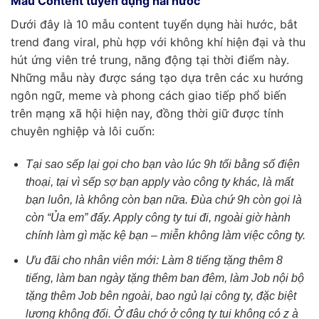
Mẫu Content tuyển dụng hài hước
Dưới đây là 10 mẫu content tuyển dụng hài hước, bắt
trend đang viral, phù hợp với không khí hiện đại và thu
hút ứng viên trẻ trung, năng động tại thời điểm này.
Những mẫu này được sáng tạo dựa trên các xu hướng
ngôn ngữ, meme và phong cách giao tiếp phổ biến
trên mạng xã hội hiện nay, đồng thời giữ được tính
chuyên nghiệp và lôi cuốn:
Tại sao sếp lại gọi cho bạn vào lúc 9h tối bằng số điện
thoại, tại vì sếp sợ bạn apply vào công ty khác, là mất
bạn luôn, là không còn bạn nữa. Đùa chứ 9h còn gọi là
còn “Ủa em” đấy. Apply công ty tui đi, ngoài giờ hành
chính làm gì mặc kệ bạn – miễn không làm việc công ty.
Ưu đãi cho nhân viên mới: Làm 8 tiếng tặng thêm 8
tiếng, làm ban ngày tặng thêm ban đêm, làm Job nội bộ
tặng thêm Job bên ngoài, bao ngủ lại công ty, đặc biệt
lương không đổi. Ở đâu chớ ở công ty tui không có z à