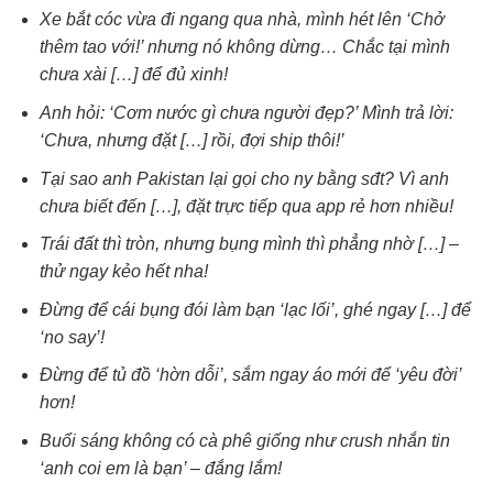
Xe bắt cóc vừa đi ngang qua nhà, mình hét lên ‘Chở
thêm tao với!’ nhưng nó không dừng… Chắc tại mình
chưa xài […] để đủ xinh!
Anh hỏi: ‘Cơm nước gì chưa người đẹp?’ Mình trả lời:
‘Chưa, nhưng đặt […] rồi, đợi ship thôi!’
Tại sao anh Pakistan lại gọi cho ny bằng sđt? Vì anh
chưa biết đến […], đặt trực tiếp qua app rẻ hơn nhiều!
Trái đất thì tròn, nhưng bụng mình thì phẳng nhờ […] –
thử ngay kẻo hết nha!
Đừng để cái bụng đói làm bạn ‘lạc lối’, ghé ngay […] để
‘no say’!
Đừng để tủ đồ ‘hờn dỗi’, sắm ngay áo mới để ‘yêu đời’
hơn!
Buổi sáng không có cà phê giống như crush nhắn tin
‘anh coi em là bạn’ – đắng lắm!