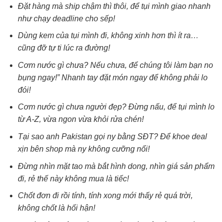
Đặt hàng mà ship chậm thì thôi, để tụi mình giao nhanh
như chạy deadline cho sếp!
Dùng kem của tụi mình đi, không xinh hơn thì ít ra…
cũng đỡ tự ti lúc ra đường!
Cơm nước gì chưa? Nếu chưa, để chúng tôi làm bạn no
bụng ngay!” Nhanh tay đặt món ngay để không phải lo
đói!
Cơm nước gì chưa người đẹp? Đừng nấu, để tụi mình lo
từ A-Z, vừa ngon vừa khỏi rửa chén!
Tại sao anh Pakistan gọi ny bằng SĐT? Để khoe deal
xịn bên shop mà ny không cưỡng nổi!
Đừng nhìn mặt tao mà bắt hình dong, nhìn giá sản phẩm
đi, rẻ thế này không mua là tiếc!
Chốt đơn đi rồi tính, tính xong mới thấy rẻ quá trời,
không chốt là hối hận!