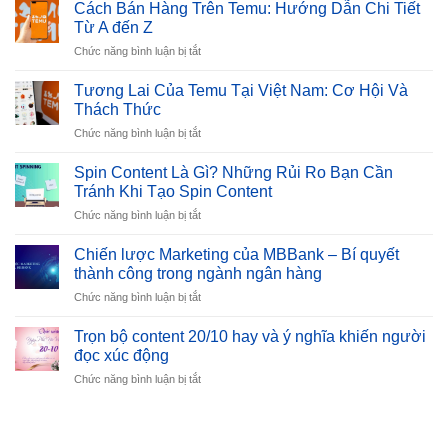
Cách Bán Hàng Trên Temu: Hướng Dẫn Chi Tiết
Từ A đến Z
ở
Chức năng bình luận bị tắt
Cách
Bán
Tương Lai Của Temu Tại Việt Nam: Cơ Hội Và
Hàng
Thách Thức
Trên
ở
Chức năng bình luận bị tắt
Temu:
Tương
Hướng
Lai
Dẫn
Spin Content Là Gì? Những Rủi Ro Bạn Cần
Của
Chi
Tránh Khi Tạo Spin Content
Temu
Tiết
ở
Chức năng bình luận bị tắt
Tại
Từ
Spin
Việt
A
Content
Nam:
Chiến lược Marketing của MBBank – Bí quyết
đến
Là
Cơ
thành công trong ngành ngân hàng
Z
Gì?
Hội
ở
Chức năng bình luận bị tắt
Những
Và
Chiến
Rủi
Thách
lược
Ro
Trọn bộ content 20/10 hay và ý nghĩa khiến người
Thức
Marketing
Bạn
đọc xúc động
của
Cần
ở
Chức năng bình luận bị tắt
MBBank
Tránh
Trọn
–
Khi
bộ
Bí
Tạo
content
quyết
Spin
20/10