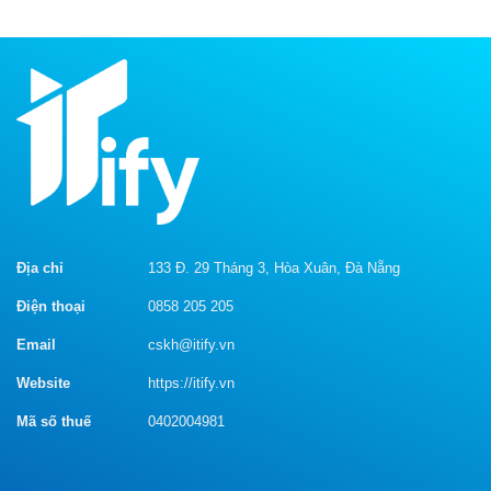
thành
Content
hay
công
và
trong
ý
ngành
nghĩa
ngân
khiến
hàng
người
đọc
xúc
động
Địa chỉ
133 Đ. 29 Tháng 3, Hòa Xuân, Đà Nẵng
Điện thoại
0858 205 205
Email
cskh@itify.vn
Website
https://itify.vn
Mã số thuế
0402004981