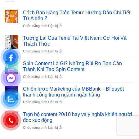
Cách Bán Hàng Trên Temu: Hướng Dẫn Chi Tiết
Từ A đến Z
ở
Chức năng bình luận bị tắt
Cách
Bán
Tương Lai Của Temu Tại Việt Nam: Cơ Hội Và
Hàng
Thách Thức
Trên
ở
Chức năng bình luận bị tắt
Temu:
Tương
Hướng
Lai
Dẫn
Spin Content Là Gì? Những Rủi Ro Bạn Cần
Của
Chi
Tránh Khi Tạo Spin Content
Temu
Tiết
ở
Chức năng bình luận bị tắt
Tại
Từ
Spin
Việt
A
Content
Nam:
Chiến lược Marketing của MBBank – Bí quyết
đến
Là
Cơ
thành công trong ngành ngân hàng
Z
Gì?
Hội
ở
Chức năng bình luận bị tắt
Những
Và
Chiến
Rủi
Thách
lược
Ro
Trọn bộ content 20/10 hay và ý nghĩa khiến người
Thức
Marketing
Bạn
đọc xúc động
của
Cần
ở
Chức năng bình luận bị tắt
MBBank
Tránh
Trọn
–
Khi
bộ
Bí