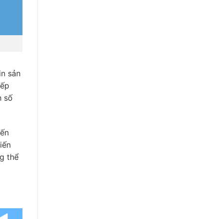
in sản
iếp
h số
đến
iến
g thể