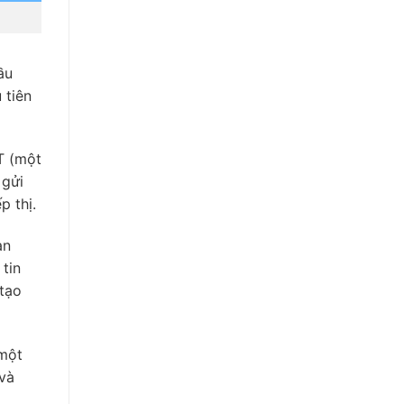
ầu
 tiên
T (một
 gửi
p thị.
an
 tin
 tạo
 một
 và