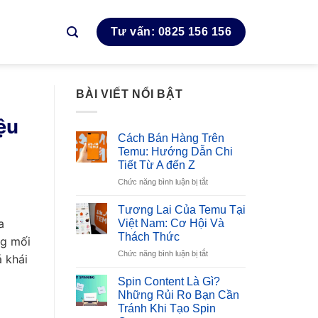
Tư vấn: 0825 156 156
BÀI VIẾT NỔI BẬT
ệu
Cách Bán Hàng Trên
Temu: Hướng Dẫn Chi
Tiết Từ A đến Z
ở
Chức năng bình luận bị tắt
Cách
Bán
Tương Lai Của Temu Tại
Hàng
a
Việt Nam: Cơ Hội Và
Trên
Thách Thức
ng mối
Temu:
ở
Chức năng bình luận bị tắt
Hướng
 khái
Tương
Dẫn
Lai
Chi
Spin Content Là Gì?
Của
Tiết
Những Rủi Ro Bạn Cần
Temu
Từ
Tránh Khi Tạo Spin
Tại
A