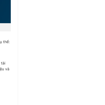
ụ thể:
tài
iệu và