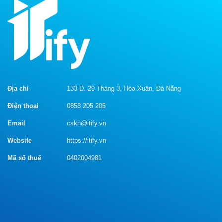
ngân
khiến
hàng
người
đọc
xúc
động
Địa chỉ
133 Đ. 29 Tháng 3, Hòa Xuân, Đà Nẵng
Điện thoại
0858 205 205
Email
cskh@itify.vn
Website
https://itify.vn
Mã số thuế
0402004981