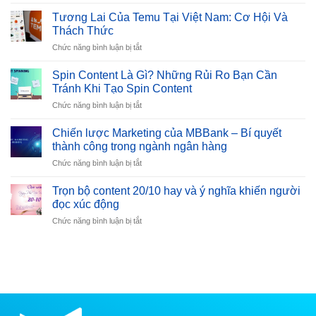
Cách
Bán
Tương Lai Của Temu Tại Việt Nam: Cơ Hội Và
Hàng
Thách Thức
Trên
ở
Chức năng bình luận bị tắt
Temu:
Tương
Hướng
Lai
Dẫn
Spin Content Là Gì? Những Rủi Ro Bạn Cần
Của
Chi
Tránh Khi Tạo Spin Content
Temu
Tiết
ở
Chức năng bình luận bị tắt
Tại
Từ
Spin
Việt
A
Content
Nam:
Chiến lược Marketing của MBBank – Bí quyết
đến
Là
Cơ
thành công trong ngành ngân hàng
Z
Gì?
Hội
ở
Chức năng bình luận bị tắt
Những
Và
Chiến
Rủi
Thách
lược
Ro
Trọn bộ content 20/10 hay và ý nghĩa khiến người
Thức
Marketing
Bạn
đọc xúc động
của
Cần
ở
Chức năng bình luận bị tắt
MBBank
Tránh
Trọn
–
Khi
bộ
Bí
Tạo
content
quyết
Spin
20/10
thành
Content
hay
công
và
trong
ý
ngành
nghĩa