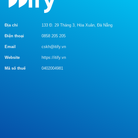
Địa chỉ
133 Đ. 29 Tháng 3, Hòa Xuân, Đà Nẵng
Điện thoại
0858 205 205
Email
cskh@itify.vn
Website
https://itify.vn
Mã số thuế
0402004981