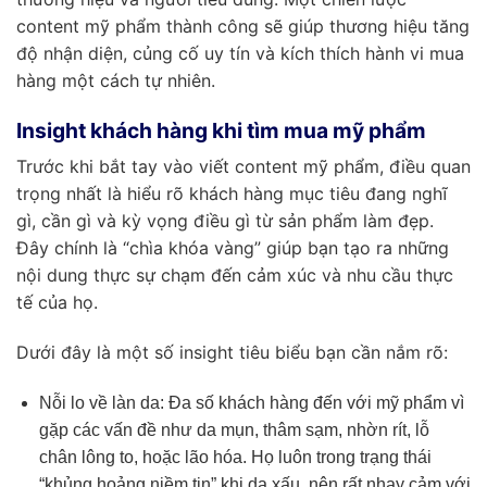
content mỹ phẩm thành công sẽ giúp thương hiệu tăng
độ nhận diện, củng cố uy tín và kích thích hành vi mua
hàng một cách tự nhiên.
Insight khách hàng khi tìm mua mỹ phẩm
Trước khi bắt tay vào viết content mỹ phẩm, điều quan
trọng nhất là hiểu rõ khách hàng mục tiêu đang nghĩ
gì, cần gì và kỳ vọng điều gì từ sản phẩm làm đẹp.
Đây chính là “chìa khóa vàng” giúp bạn tạo ra những
nội dung thực sự chạm đến cảm xúc và nhu cầu thực
tế của họ.
Dưới đây là một số insight tiêu biểu bạn cần nắm rõ:
Nỗi lo về làn da: Đa số khách hàng đến với mỹ phẩm vì
gặp các vấn đề như da mụn, thâm sạm, nhờn rít, lỗ
chân lông to, hoặc lão hóa. Họ luôn trong trạng thái
“khủng hoảng niềm tin” khi da xấu, nên rất nhạy cảm với