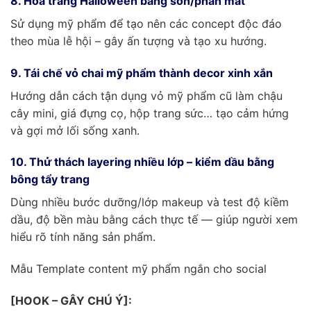
8. Hóa trang Halloween bằng son/phấn mắt
Sử dụng mỹ phẩm để tạo nên các concept độc đáo
theo mùa lễ hội – gây ấn tượng và tạo xu hướng.
9. Tái chế vỏ chai mỹ phẩm thành decor xinh xắn
Hướng dẫn cách tận dụng vỏ mỹ phẩm cũ làm chậu
cây mini, giá đựng cọ, hộp trang sức… tạo cảm hứng
và gợi mở lối sống xanh.
10. Thử thách layering nhiều lớp – kiểm dầu bằng
bông tẩy trang
Dùng nhiều bước dưỡng/lớp makeup và test độ kiềm
dầu, độ bền màu bằng cách thực tế — giúp người xem
hiểu rõ tính năng sản phẩm.
Mẫu Template content mỹ phẩm ngắn cho social
[HOOK – GÂY CHÚ Ý]: