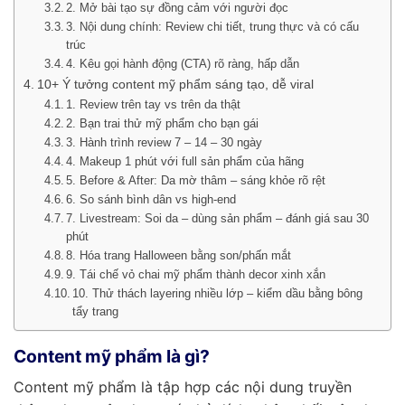
2. Mở bài tạo sự đồng cảm với người đọc
3. Nội dung chính: Review chi tiết, trung thực và có cấu
trúc
4. Kêu gọi hành động (CTA) rõ ràng, hấp dẫn
10+ Ý tưởng content mỹ phẩm sáng tạo, dễ viral
1. Review trên tay vs trên da thật
2. Bạn trai thử mỹ phẩm cho bạn gái
3. Hành trình review 7 – 14 – 30 ngày
4. Makeup 1 phút với full sản phẩm của hãng
5. Before & After: Da mờ thâm – sáng khỏe rõ rệt
6. So sánh bình dân vs high-end
7. Livestream: Soi da – dùng sản phẩm – đánh giá sau 30
phút
8. Hóa trang Halloween bằng son/phấn mắt
9. Tái chế vỏ chai mỹ phẩm thành decor xinh xắn
10. Thử thách layering nhiều lớp – kiểm dầu bằng bông
tẩy trang
Content mỹ phẩm là gì?
Content mỹ phẩm là tập hợp các nội dung truyền