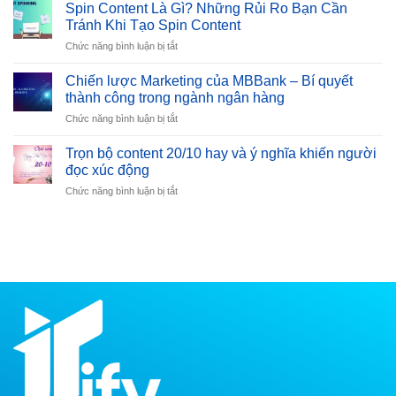
Lai
Dẫn
Spin Content Là Gì? Những Rủi Ro Bạn Cần
Của
Chi
Tránh Khi Tạo Spin Content
Temu
Tiết
ở
Chức năng bình luận bị tắt
Tại
Từ
Spin
Việt
A
Content
Nam:
Chiến lược Marketing của MBBank – Bí quyết
đến
Là
Cơ
thành công trong ngành ngân hàng
Z
Gì?
Hội
ở
Chức năng bình luận bị tắt
Những
Và
Chiến
Rủi
Thách
lược
Ro
Trọn bộ content 20/10 hay và ý nghĩa khiến người
Thức
Marketing
Bạn
đọc xúc động
của
Cần
ở
Chức năng bình luận bị tắt
MBBank
Tránh
Trọn
–
Khi
bộ
Bí
Tạo
content
quyết
Spin
20/10
thành
Content
hay
công
và
trong
ý
ngành
nghĩa
ngân
khiến
hàng
người
đọc
xúc
động