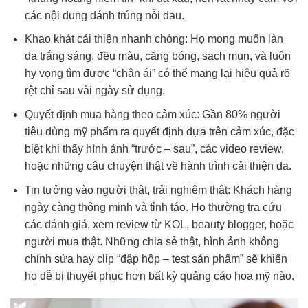
các nội dung đánh trúng nỗi đau.
Khao khát cải thiện nhanh chóng: Họ mong muốn làn
da trắng sáng, đều màu, căng bóng, sạch mụn, và luôn
hy vọng tìm được “chân ái” có thể mang lại hiệu quả rõ
rệt chỉ sau vài ngày sử dụng.
Quyết định mua hàng theo cảm xúc: Gần 80% người
tiêu dùng mỹ phẩm ra quyết định dựa trên cảm xúc, đặc
biệt khi thấy hình ảnh “trước – sau”, các video review,
hoặc những câu chuyện thật về hành trình cải thiện da.
Tin tưởng vào người thật, trải nghiệm thật: Khách hàng
ngày càng thông minh và tỉnh táo. Họ thường tra cứu
các đánh giá, xem review từ KOL, beauty blogger, hoặc
người mua thật. Những chia sẻ thật, hình ảnh không
chỉnh sửa hay clip “đập hộp – test sản phẩm” sẽ khiến
họ dễ bị thuyết phục hơn bất kỳ quảng cáo hoa mỹ nào.