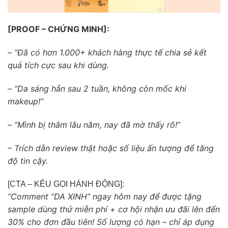
[PROOF – CHỨNG MINH]:
– “Đã có hơn 1.000+ khách hàng thực tế chia sẻ kết
quả tích cực sau khi dùng.
– “Da sáng hẳn sau 2 tuần, không còn mốc khi
makeup!”
– “Mình bị thâm lâu năm, nay đã mờ thấy rõ!”
– Trích dẫn review thật hoặc số liệu ấn tượng để tăng
độ tin cậy.
[CTA – KÊU GỌI HÀNH ĐỘNG]:
“Comment “DA XINH” ngay hôm nay để được tặng
sample dùng thử miễn phí + cơ hội nhận ưu đãi lên đến
30% cho đơn đầu tiên! Số lượng có hạn – chỉ áp dụng