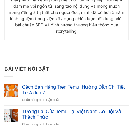
đam mê với ngôn từ, sáng tạo nội dung và mong muốn
mang đến giá trị thật cho người đọc, mình đã có hơn 5 năm
kinh nghiệm trong việc xây dựng chiến lược nội dung, viết
bài chuẩn SEO và định hướng thương hiệu thông qua
storytelling.
BÀI VIẾT NỔI BẬT
Cách Bán Hàng Trên Temu: Hướng Dẫn Chi Tiết
Từ A đến Z
ở
Chức năng bình luận bị tắt
Cách
Bán
Tương Lai Của Temu Tại Việt Nam: Cơ Hội Và
Hàng
Thách Thức
Trên
ở
Chức năng bình luận bị tắt
Temu:
Tương
Hướng