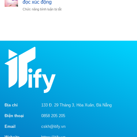
Bạn
đọc xúc động
của
Cần
ở
Chức năng bình luận bị tắt
MBBank
Tránh
Trọn
–
Khi
bộ
Bí
Tạo
content
quyết
Spin
20/10
thành
Content
hay
công
và
trong
ý
ngành
nghĩa
ngân
khiến
hàng
người
đọc
xúc
động
Địa chỉ
133 Đ. 29 Tháng 3, Hòa Xuân, Đà Nẵng
Điện thoại
0858 205 205
Email
cskh@itify.vn