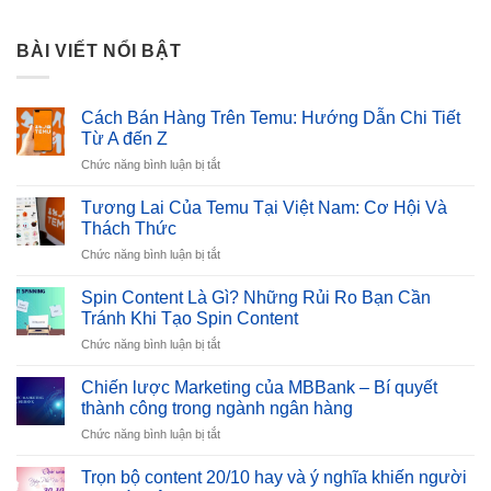
BÀI VIẾT NỔI BẬT
Cách Bán Hàng Trên Temu: Hướng Dẫn Chi Tiết
Từ A đến Z
ở
Chức năng bình luận bị tắt
Cách
Bán
Tương Lai Của Temu Tại Việt Nam: Cơ Hội Và
Hàng
Thách Thức
Trên
ở
Chức năng bình luận bị tắt
Temu:
Tương
Hướng
Lai
Dẫn
Spin Content Là Gì? Những Rủi Ro Bạn Cần
Của
Chi
Tránh Khi Tạo Spin Content
Temu
Tiết
ở
Chức năng bình luận bị tắt
Tại
Từ
Spin
Việt
A
Content
Nam:
Chiến lược Marketing của MBBank – Bí quyết
đến
Là
Cơ
thành công trong ngành ngân hàng
Z
Gì?
Hội
ở
Chức năng bình luận bị tắt
Những
Và
Chiến
Rủi
Thách
lược
Ro
Trọn bộ content 20/10 hay và ý nghĩa khiến người
Thức
Marketing