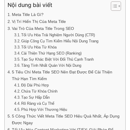
Nội dung bài viết
Meta Title Là Gì?
Vị Trí Hiển Thị Của Meta Title
Vai Trò Của Meta Title Trong SEO
Tối Ưu Hóa Trải Nghiệm Người Dùng (CTR)
Giúp Công Cụ Tìm Kiếm Hiểu Nội Dung Trang
Tối Ưu Hóa Từ Khóa
Cải Thiện Thứ Hạng SEO (Ranking)
Tạo Sự Khác Biệt Với Đối Thủ Cạnh Tranh
Tăng Tính Nhất Quán Với Nội Dung
5 Tiêu Chí Meta Title SEO Nên Đạt Được Để Cải Thiện
Thứ Hạn Tìm Kiếm
Độ Dài Phù Hợp
Chứa Từ Khóa Chính
Tạo Sự Hấp Dẫn
Rõ Ràng và Cụ Thể
Phù Hợp Với Thương Hiệu
5 Công Thức Viết Meta Title SEO Hiệu Quả Nhất, Áp Dụng
Được Ngay
Tối Ưu Hóa Content Marketing Với ITIFY: Giải Pháp Để