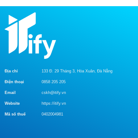
hay
công
và
trong
ý
ngành
nghĩa
ngân
khiến
hàng
người
đọc
xúc
động
Địa chỉ
133 Đ. 29 Tháng 3, Hòa Xuân, Đà Nẵng
Điện thoại
0858 205 205
Email
cskh@itify.vn
Website
https://itify.vn
Mã số thuế
0402004981