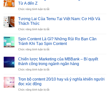
Từ A đến Z
ở
Chức năng bình luận bị tắt
Cách
Bán
Tương Lai Của Temu Tại Việt Nam: Cơ Hội Và
Hàng
Thách Thức
Trên
ở
Chức năng bình luận bị tắt
Temu:
Tương
Hướng
Lai
Dẫn
Spin Content Là Gì? Những Rủi Ro Bạn Cần
Của
Chi
Tránh Khi Tạo Spin Content
Temu
Tiết
ở
Chức năng bình luận bị tắt
Tại
Từ
Spin
Việt
A
Content
Nam:
Chiến lược Marketing của MBBank – Bí quyết
đến
Là
Cơ
thành công trong ngành ngân hàng
Z
Gì?
Hội
ở
Chức năng bình luận bị tắt
Những
Và
Chiến
Rủi
Thách
lược
Ro
Trọn bộ content 20/10 hay và ý nghĩa khiến người
Thức
Marketing
Bạn
đọc xúc động
của
Cần
ở
Chức năng bình luận bị tắt
MBBank
Tránh
Trọn
–
Khi
bộ
Bí
Tạo
content
quyết
Spin
20/10
thành
Content