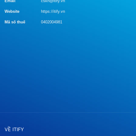
Email
cskh@itify.vn
Website
https://itify.vn
Mã số thuế
0402004981
VỀ ITIFY