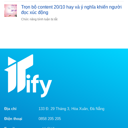
Chiến
Rủi
Thách
lược
Ro
Trọn bộ content 20/10 hay và ý nghĩa khiến người
Thức
Marketing
Bạn
đọc xúc động
của
Cần
ở
Chức năng bình luận bị tắt
MBBank
Tránh
Trọn
–
Khi
bộ
Bí
Tạo
content
quyết
Spin
20/10
thành
Content
hay
công
và
trong
ý
ngành
nghĩa
ngân
khiến
hàng
người
đọc
xúc
động
Địa chỉ
133 Đ. 29 Tháng 3, Hòa Xuân, Đà Nẵng
Điện thoại
0858 205 205