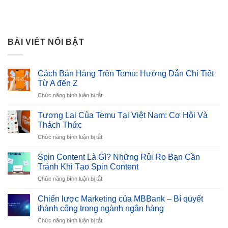
BÀI VIẾT NỔI BẬT
Cách Bán Hàng Trên Temu: Hướng Dẫn Chi Tiết
Từ A đến Z
ở
Chức năng bình luận bị tắt
Cách
Bán
Tương Lai Của Temu Tại Việt Nam: Cơ Hội Và
Hàng
Thách Thức
Trên
ở
Chức năng bình luận bị tắt
Temu:
Tương
Hướng
Lai
Dẫn
Spin Content Là Gì? Những Rủi Ro Bạn Cần
Của
Chi
Tránh Khi Tạo Spin Content
Temu
Tiết
ở
Chức năng bình luận bị tắt
Tại
Từ
Spin
Việt
A
Content
Nam:
Chiến lược Marketing của MBBank – Bí quyết
đến
Là
Cơ
thành công trong ngành ngân hàng
Z
Gì?
Hội
ở
Chức năng bình luận bị tắt
Những
Và