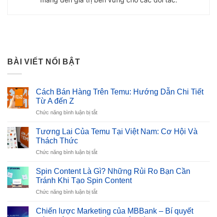
BÀI VIẾT NỔI BẬT
Cách Bán Hàng Trên Temu: Hướng Dẫn Chi Tiết
Từ A đến Z
ở
Chức năng bình luận bị tắt
Cách
Bán
Tương Lai Của Temu Tại Việt Nam: Cơ Hội Và
Hàng
Thách Thức
Trên
ở
Chức năng bình luận bị tắt
Temu:
Tương
Hướng
Lai
Dẫn
Spin Content Là Gì? Những Rủi Ro Bạn Cần
Của
Chi
Tránh Khi Tạo Spin Content
Temu
Tiết
ở
Chức năng bình luận bị tắt
Tại
Từ
Spin
Việt
A
Content
Nam:
Chiến lược Marketing của MBBank – Bí quyết
đến
Là