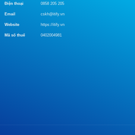
Điện thoại
0858 205 205
Email
cskh@itify.vn
Website
https://itify.vn
Mã số thuế
0402004981